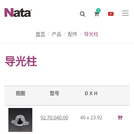
0
首页
产品
配件
导光柱
导光柱
视图
型号
D X H
92.70.040.00
40 x 23.92